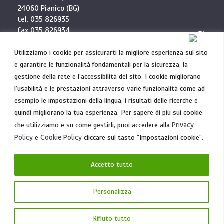
24060 Pianico (BG)
tel. 035 826935
fax 035 826934
info@elettrocablaggi.it
Utilizziamo i cookie per assicurarti la migliore esperienza sul sito
e garantire le funzionalità fondamentali per la sicurezza, la
Robotics Division:
gestione della rete e l’accessibilità del sito. I cookie migliorano
Via G. Amendola, 1
l’usabilità e le prestazioni attraverso varie funzionalità come ad
31020 Villorba (TV)
esempio le impostazioni della lingua, i risultati delle ricerche e
tel. 0422 881554
quindi migliorano la tua esperienza. Per sapere di più sui cookie
che utilizziamo e su come gestirli, puoi accedere alla
Privacy
P.IVA: 02234010169
Iscrizione Camera di Commercio (BG): 02234010169
Policy
e
Cookie Policy
cliccare sul tasto "Impostazioni cookie".
Trib. di BG n. 45664 CCIAA di BG n. 273985
Capitale Sociale: 1.000.000 euro i.v.
Accetto tutto
Personalizza
PRIVACY POLICY
COOKIE POLICY
Rifiuto tutto