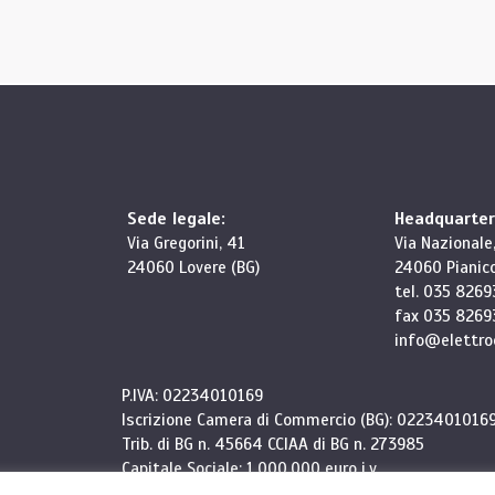
Sede legale:
Headquarter
Via Gregorini, 41
Via Nazionale,
24060 Lovere (BG)
24060 Pianico
tel. 035 8269
fax 035 8269
info@elettroc
P.IVA: 02234010169
Iscrizione Camera di Commercio (BG): 0223401016
Trib. di BG n. 45664 CCIAA di BG n. 273985
Capitale Sociale: 1.000.000 euro i.v.