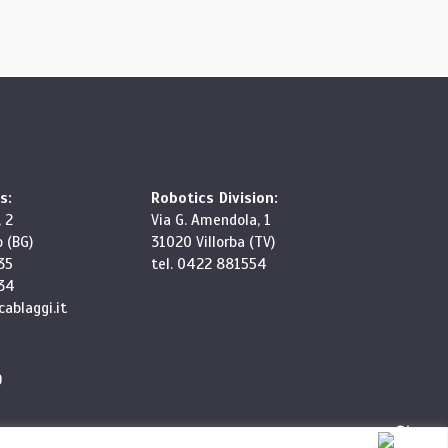
s:
Robotics Division:
 2
Via G. Amendola, 1
 (BG)
31020 Villorba (TV)
35
tel. 0422 881554
34
ablaggi.it
9