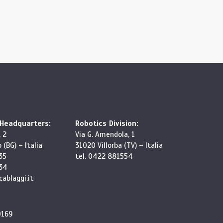
 Headquarters:
Robotics Division:
 2
Via G. Amendola, 1
(BG) – Italia
31020 Villorba (TV) – Italia
35
tel. 0422 881554
34
ablaggi.it
0169