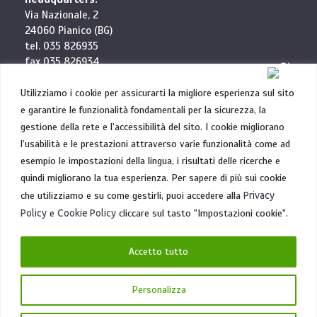
Via Nazionale, 2
24060 Pianico (BG)
tel. 035 826935
fax 035 826934
info@elettrocablaggi.it
Utilizziamo i cookie per assicurarti la migliore esperienza sul sito
e garantire le funzionalità fondamentali per la sicurezza, la
Robotics Division:
gestione della rete e l’accessibilità del sito. I cookie migliorano
Via G. Amendola, 1
l’usabilità e le prestazioni attraverso varie funzionalità come ad
31020 Villorba (TV)
esempio le impostazioni della lingua, i risultati delle ricerche e
tel. 0422 881554
quindi migliorano la tua esperienza. Per sapere di più sui cookie
che utilizziamo e su come gestirli, puoi accedere alla
Privacy
P.IVA: 02234010169
Iscrizione Camera di Commercio (BG): 02234010169
Policy
e
Cookie Policy
cliccare sul tasto "Impostazioni cookie".
Trib. di BG n. 45664 CCIAA di BG n. 273985
Capitale Sociale: 1.000.000 euro i.v.
Accetto tutto
Personalizza