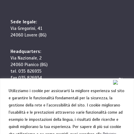
Sede legale:
Via Gregorini, 41
24060 Lovere (BG)
Headquarters:
Via Nazionale, 2
24060 Pianico (BG)
tel. 035 826935
fax 035 826934
info@elettrocablaggi.it
Utilizziamo i cookie per assicurarti la migliore esperienza sul sito
e garantire le funzionalità fondamentali per la sicurezza, la
Robotics Division:
gestione della rete e l’accessibilità del sito. I cookie migliorano
Via G. Amendola, 1
l’usabilità e le prestazioni attraverso varie funzionalità come ad
31020 Villorba (TV)
esempio le impostazioni della lingua, i risultati delle ricerche e
tel. 0422 881554
quindi migliorano la tua esperienza. Per sapere di più sui cookie
Privacy